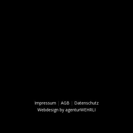
Gemeinsam für mehr Chancen im Frauenfussball.
Melde dich für unseren Newsletter an und bleibe stets
informiert.
Impressum
|
AGB
|
Datenschutz
Webdesign by agenturWEHRLI