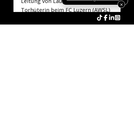
Leitung von Laura Schneider,
×
Torhüterin beim FC Luzern (AWSL)
und Mitglied der Schweizer
Nationalmannschaft – ein echtes
Vorbild und Profi, Laura wird ihre
Leidenschaft weitergeben!
Trainingdaten
19.08.2026
Goalie Training – Entlebuch
FI9 Goalie Training