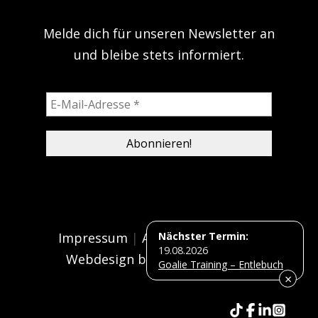
Melde dich für unseren Newsletter an
und bleibe stets informiert.
Impressum
|
AGB
Nächster Termin:
|
Datenschutz
19.08.2026
Webdesign by agenturWEHRLI
Goalie Training – Entlebuch
×